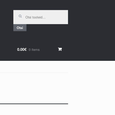
Otsi:
Otsi
0.00€
0 items