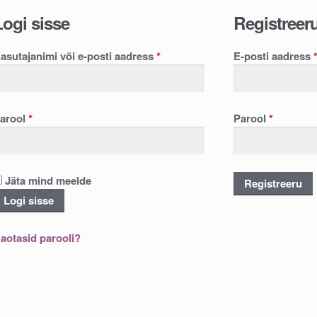
Logi sisse
Registreer
asutajanimi või e-posti aadress
*
E-posti aadress
arool
*
Parool
*
Jäta mind meelde
Registreeru
Logi sisse
aotasid parooli?