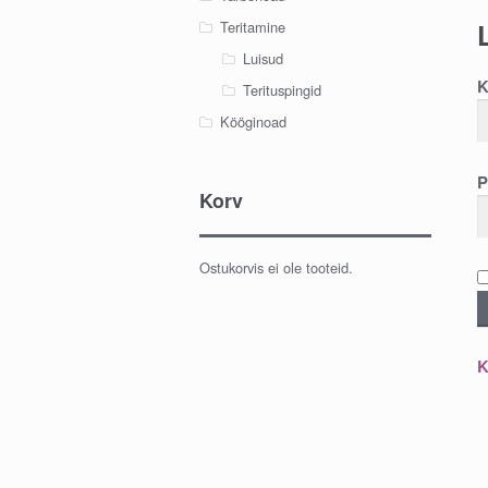
Teritamine
Luisud
K
Terituspingid
Kööginoad
P
Korv
Ostukorvis ei ole tooteid.
K