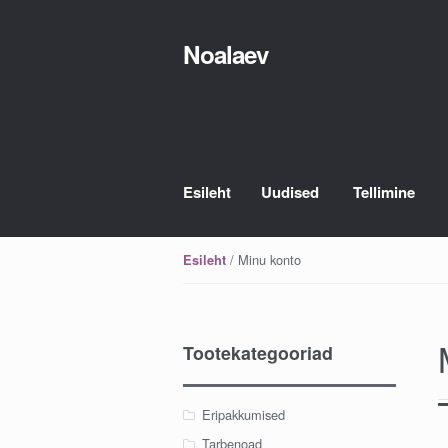
Noalaev
Skip
Skip
to
to
navigation
content
Esileht
Uudised
Tellimine
/ Minu konto
Esileht
Tootekategooriad
Eripakkumised
Tarbenoad