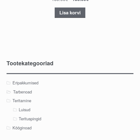
Lisa korvi
Tootekategooriad
Eripakkumised
Tarbenoad
Teritamine
Luisud
Terituspingid
Kööginoad