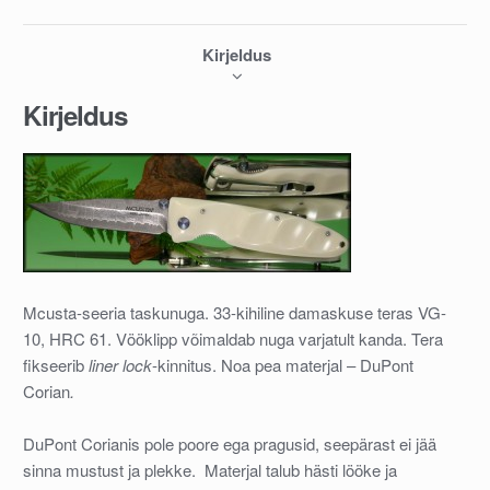
Kirjeldus
Kirjeldus
Mcusta-seeria taskunuga. 33-kihiline damaskuse teras VG-
10, HRC 61. Vööklipp võimaldab nuga varjatult kanda. Tera
fikseerib
liner lock
-kinnitus. Noa pea materjal – DuPont
Corian
.
DuPont Corianis pole poore ega pragusid, seepärast ei jää
sinna mustust ja plekke. Materjal talub hästi lööke ja