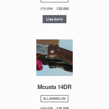
172.00
€
130.00
€
Lisa korvi
Mcusta 14DR
ALLAHINDLUS!
159.00
€
130.00
€