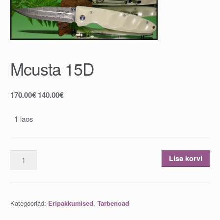
Mcusta 15D
170.00
€
140.00
€
1 laos
Mcusta
Lisa korvi
15D
kogus
Kategooriad:
,
Eripakkumised
Tarbenoad