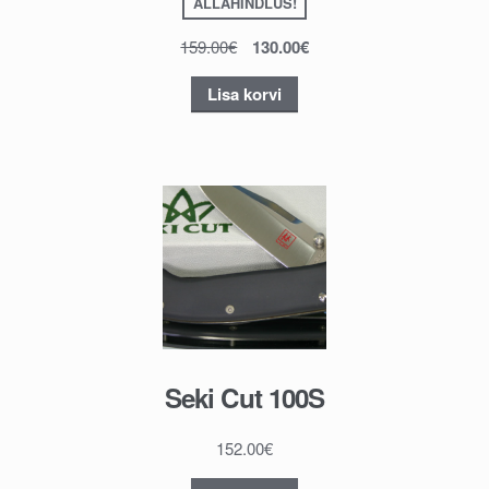
ALLAHINDLUS!
159.00
€
130.00
€
Lisa korvi
Seki Cut 100S
152.00
€