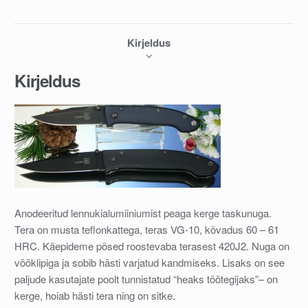
Kirjeldus
Kirjeldus
Anodeeritud lennukialumiiniumist peaga kerge taskunuga.
Tera on musta teflonkattega, teras VG-10, kõvadus 60 – 61
HRC. Käepideme põsed roostevaba terasest 420J2. Nuga on
vööklipiga ja sobib hästi varjatud kandmiseks. Lisaks on see
paljude kasutajate poolt tunnistatud “heaks töötegijaks”– on
kerge, hoiab hästi tera ning on sitke.