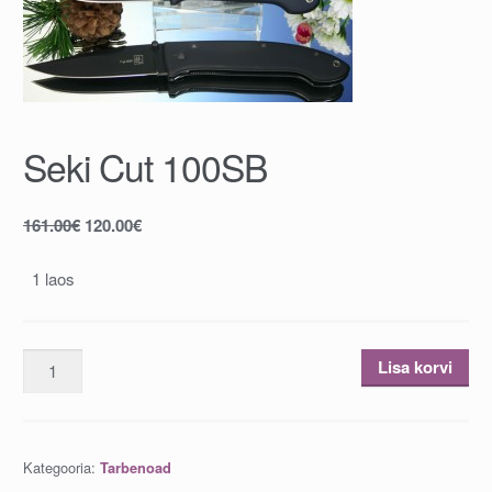
Seki Cut 100SB
161.00
€
120.00
€
1 laos
Seki
Lisa korvi
Cut
100SB
kogus
Kategooria:
Tarbenoad