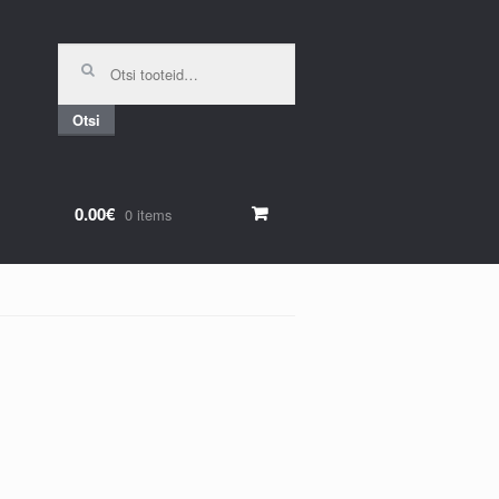
Otsi:
Otsi
0.00€
0 items