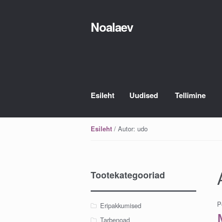
Noalaev
Skip
Skip
to
to
navigation
content
Esileht
Uudised
Tellimine
/ Autor: udo
Esileht
Tootekategooriad
P
Eripakkumised
Tarbenoad