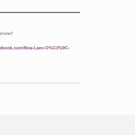
umine!!
acebook.com/Noa-Laev-O%C3%9C-