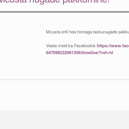
Mcusta eriti hea hinnaga taskunugade pakk
Vaata meid ka Facebookis
https://www.f
647098232061356/timeline/?ref=hl