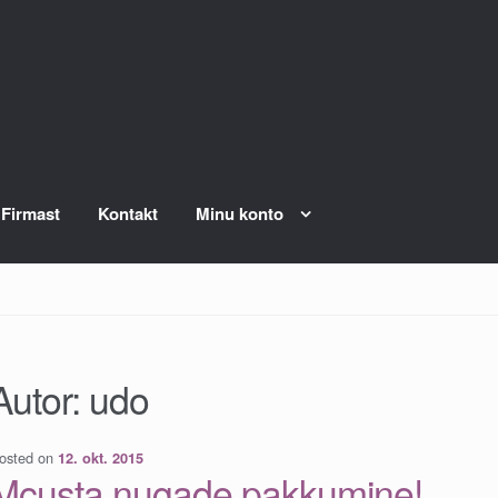
Firmast
Kontakt
Minu konto
Autor:
udo
osted on
12. okt. 2015
Mcusta nugade pakkumine!